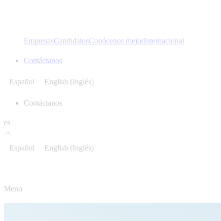
Empresas
Candidatos
Conócenos mejor
Internacional
Contáctanos
Español
English
(
Inglés
)
Contáctanos
es
Español
English
(
Inglés
)
Menu