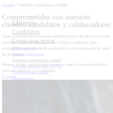
Accueil
»
Nuestros compromisos contigo
Comprometidos con nuestros
Empresas
clientes, candidatos y colaboradores
Candidatos
Estar comprometidos con todos nuestros grupos de interés es nuestra
Conócenos mejor
prioridad.
Somos tu aliado
, ya seas cliente o candidato, para
Sobre nosotros
acompañarte
en tu desarrollo profesional y en la realización de todos
Nuestra experiencia
tus proyectos.
Nuestros compromisos contigo
Porque, al final, nuestra razón de ser es
crear el encuentro perfecto
Nuestros compromisos de RSE
entre una empresa y un candidato.
Únete a nuestro equipo
Contacto
Encuéntranos
Internacional