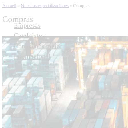
Accueil
»
Nuestras especializaciones
»
Compras
Compras
Empresas
Candidatos
Conócenos mejor
Internacional