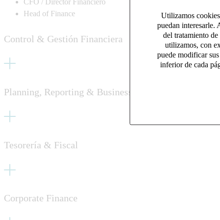
CFO / Director Financiero
Head of Finance
Utilizamos cookies 
puedan interesarle. 
del tratamiento de
Control & Gestión Financiera
utilizamos, con e
puede modificar sus
inferior de cada pá
Planning, Reporting & Business Partnering
Tesorería & Fiscal
Corporate Finance