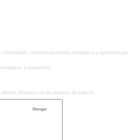
y contabilidad
, cubriendo posiciones estratégicas y operativas que
tratégicos y regulatorios.
 medida, alineadas con los objetivos de negocio.
Denegar