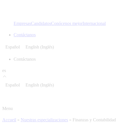
Empresas
Candidatos
Conócenos mejor
Internacional
Contáctanos
Español
English
(
Inglés
)
Contáctanos
es
Español
English
(
Inglés
)
Menu
Accueil
»
Nuestras especializaciones
»
Finanzas y Contabilidad