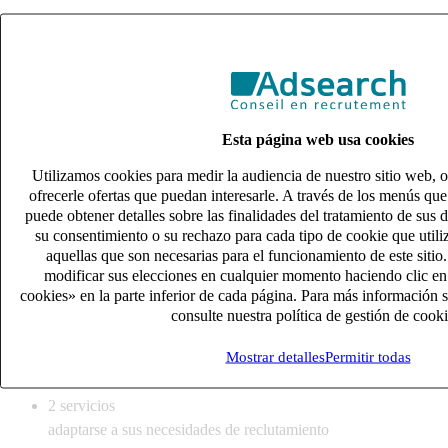
Commercial & Marketing
Esta página web usa cookies
Clinical & Medical
Utilizamos cookies para medir la audiencia de nuestro sitio web, o
ofrecerle ofertas que puedan interesarle. A través de los menús qu
puede obtener detalles sobre las finalidades del tratamiento de sus 
su consentimiento o su rechazo para cada tipo de cookie que util
2
servicios
aquellas que son necesarias para el funcionamiento de este sitio
adaptarse a sus necesidades de reclutamiento
modificar sus elecciones en cualquier momento haciendo clic en
13
especializaciones
cookies» en la parte inferior de cada página. Para más información s
consulte nuestra política de gestión de cooki
conocer su sector y sus retos
14
oficinas en Europa
Mostrar detalles
Permitir todas
cercanía con nuestros clientes y candidatos
2
servicios
adaptarse a sus necesidades de reclutamiento