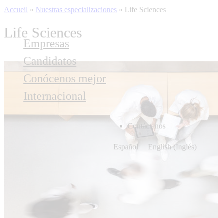
Accueil
»
Nuestras especializaciones
»
Life Sciences
Life Sciences
Empresas
Candidatos
Conócenos mejor
Internacional
Contáctanos
Español
English
(
Inglés
)