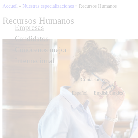
Accueil
»
Nuestras especializaciones
»
Recursos Humanos
Recursos Humanos
Empresas
Candidatos
Conócenos mejor
Internacional
Contáctanos
Español
English
(
Inglés
)