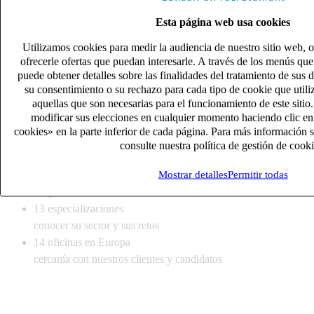
Esta página web usa cookies
Utilizamos cookies para medir la audiencia de nuestro sitio web, o
ofrecerle ofertas que puedan interesarle. A través de los menús qu
2
servicios
puede obtener detalles sobre las finalidades del tratamiento de sus 
adaptarse a sus necesidades de reclutamiento
su consentimiento o su rechazo para cada tipo de cookie que util
13
especializaciones
aquellas que son necesarias para el funcionamiento de este sitio
conocer su sector y sus retos
modificar sus elecciones en cualquier momento haciendo clic en
14
oficinas en Europa
cookies» en la parte inferior de cada página. Para más información s
consulte nuestra política de gestión de cooki
cercanía con nuestros clientes y candidatos
Mostrar detalles
Permitir todas
2
servicios
adaptarse a sus necesidades de reclutamiento
13
especializaciones
conocer su sector y sus retos
14
oficinas en Europa
cercanía con nuestros clientes y candidatos